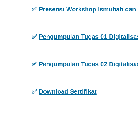
✅
Presensi Workshop Ismubah dan B
✅
Pengumpulan Tugas 01 Digitalis
✅
Pengumpulan Tugas 0
2
Digitalis
✅
Download Sertifikat