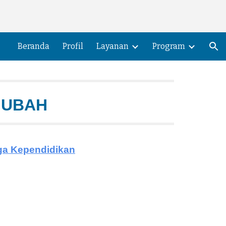
ion
Beranda
Profil
Layanan
Program
MUBAH
aga Kependidikan